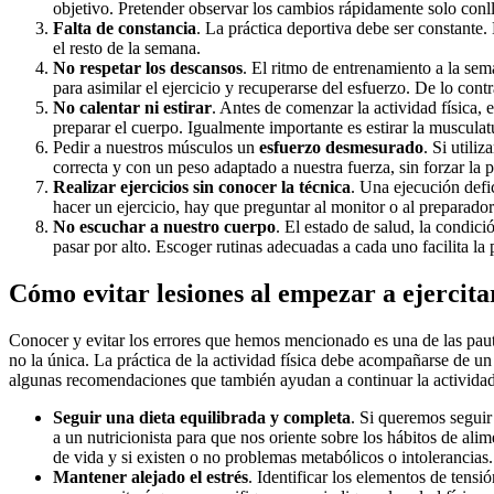
objetivo. Pretender observar los cambios rápidamente solo conl
Falta de constancia
. La práctica deportiva debe ser constante.
el resto de la semana.
No respetar los descansos
. El ritmo de entrenamiento a la se
para asimilar el ejercicio y recuperarse del esfuerzo. De lo cont
No calentar ni estirar
. Antes de comenzar la actividad física, 
preparar el cuerpo. Igualmente importante es estirar la musculatu
Pedir a nuestros músculos un
esfuerzo desmesurado
. Si util
correcta y con un peso adaptado a nuestra fuerza, sin forzar la p
Realizar ejercicios sin conocer la técnica
. Una ejecución def
hacer un ejercicio, hay que preguntar al monitor o al preparador 
No escuchar a nuestro cuerpo
. El estado de salud, la condic
pasar por alto. Escoger rutinas adecuadas a cada uno facilita la
Cómo evitar lesiones al empezar a ejercita
Conocer y evitar los errores que hemos mencionado es una de las pau
no la única. La práctica de la actividad física debe acompañarse de u
algunas recomendaciones que también ayudan a continuar la actividad 
Seguir una dieta equilibrada y completa
. Si queremos seguir
a un nutricionista para que nos oriente sobre los hábitos de ali
de vida y si existen o no problemas metabólicos o intolerancias.
Mantener alejado el estrés
. Identificar los elementos de tensi