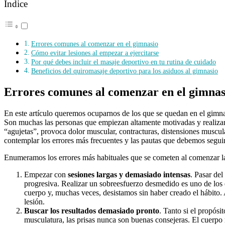
Índice
Errores comunes al comenzar en el gimnasio
Cómo evitar lesiones al empezar a ejercitarse
Por qué debes incluir el masaje deportivo en tu rutina de cuidado
Beneficios del quiromasaje deportivo para los asiduos al gimnasio
Errores comunes al comenzar en el gimnas
En este artículo queremos ocuparnos de los que se quedan en el gimna
Son muchas las personas que empiezan altamente motivadas y realiza
“agujetas”, provoca dolor muscular, contracturas, distensiones muscul
contemplar los errores más frecuentes y las pautas que debemos seguir
Enumeramos los errores más habituales que se cometen al comenzar la
Empezar con
sesiones largas y demasiado intensas
. Pasar del
progresiva. Realizar un sobreesfuerzo desmedido es uno de los 
cuerpo y, muchas veces, desistamos sin haber creado el hábito. 
lesión.
Buscar los resultados demasiado pronto
. Tanto si el propósit
musculatura, las prisas nunca son buenas consejeras. El cuerpo