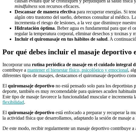
causan evitará que se cronifiquen y perjudiquen la salud física y
mindfulness
son recursos eficaces.
Descansar de manera efectiva
para recuperar energías. Si t
algún otro trastorno del sueño, debemos consultar al médico. La
incrementa el riesgo de lesiones, a la vez que disminuye nuestr
Hidratación óptima
. Beber
agua
es fundamental para que el o
regular la temperatura corporal, eliminar desechos y toxinas y m
Incluir el quiromasaje en tus hábitos de salud
. A continuaci
Por qué debes incluir el masaje deportivo 
Incorporar una
rutina periódica de masaje en el cuidado integral d
contribuye a
mantener el bienestar físico, psicológico y emocional
, al
diferentes tipos de masajes, destacamos el quiromasaje deportivo como
El
quiro
masaje deportivo
no está pensado solo para los deportistas
deporte, también es muy recomendable para quienes acuden habitualme
Este tipo de masaje favorece la funcionalidad muscular e incrementa l
flexibilidad
.
El
quiromasaje deportivo
está enfocado a preparar y recuperar la mu
la actividad física que desarrollamos, adaptando la sesión de masaje a 
De este modo, recibir regularmente un masaje deportivo contribuye a a