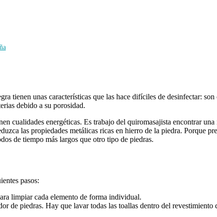
aña
 tienen unas características que las hace difíciles de desinfectar: son d
terias debido a su porosidad.
nen cualidades energéticas. Es trabajo del quiromasajista encontrar una
eduzca las propiedades metálicas ricas en hierro de la piedra. Porque p
odos de tiempo más largos que otro tipo de piedras.
uientes pasos:
para limpiar cada elemento de forma individual.
dor de piedras. Hay que lavar todas las toallas dentro del revestimiento 