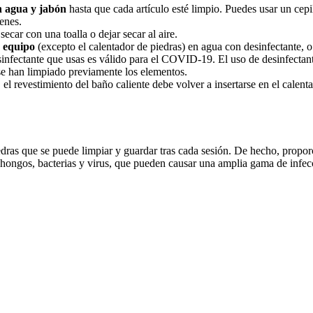
n agua y jabón
hasta que cada artículo esté limpio. Puedes usar un cep
enes.
ecar con una toalla o dejar secar al aire.
y equipo
(excepto el calentador de piedras) en agua con desinfectante, o
nfectante que usas es válido para el COVID-19. El uso de desinfectan
 se han limpiado previamente los elementos.
l revestimiento del baño caliente debe volver a insertarse en el calenta
edras que se puede limpiar y guardar tras cada sesión. De hecho, propor
hongos, bacterias y virus, que pueden causar una amplia gama de infe