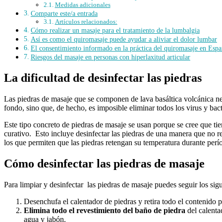
Medidas adicionales
Comparte este/a entrada
Artículos relacionados:
Cómo realizar un masaje para el tratamiento de la lumbalgia
Así es como el quiromasaje puede ayudar a aliviar el dolor lumbar
El consentimiento informado en la práctica del quiromasaje en Esp
Riesgos del masaje en personas con hiperlaxitud articular
La dificultad de desinfectar las piedras
Las piedras de masaje que se componen de lava basáltica volcánica negra
fondo, sino que, de hecho, es imposible eliminar todos los virus y bac
Este tipo concreto de piedras de masaje se usan porque se cree que tie
curativo. Esto incluye desinfectar las piedras de una manera que no r
los que permiten que las piedras retengan su temperatura durante perí
Cómo desinfectar las piedras de masaje
Para limpiar y desinfectar las piedras de masaje puedes seguir los sig
Desenchufa el calentador de piedras y retira todo el contenido 
Elimina todo el revestimiento del baño de piedra
del calenta
agua y jabón.