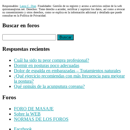
Responsables:
Laura C. Diaz
. Finalidades: Gestión de su registro y acceso a servicios online de la web
quiromasajistas.net. Derechos: Tiene derecho a acceder, rectificar y suprimir los datos, así como a revocar
su consentimiento y otros derechos, como se explica en la información adicional y detallada que puede
consultar en la Política de Privacidad.
Buscar en foros
Buscar:
Respuestas recientes
Cuál ha sido tu peor compra profesional?
Dormir en posturas poco adecuadas
Dolor de espalda en embarazadas – Tratamientos naturales
¿Qué ejercicio recomiendas con más frecuencia para mejorar
la postura?
Qué opináis de la acunputura coreana?
Foros
FORO DE MASAJE
Sobre la WEB
NORMAS DE LOS FOROS
Footer
Facebook