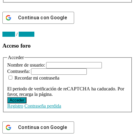
Continua con
Google
Log in
/
Register
Primary
Acceso foro
Sidebar
Acceder
Nombre de usuario:
Contraseña:
Recordar mi contraseña
El periodo de verificación de reCAPTCHA ha caducado. Por
favor, recarga la página.
Acceder
Registro
Contraseña perdida
Continua con
Google