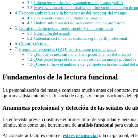
Liberación miofascial y tratamiento de puntos gatillo
Movilización articular asistida y optimización del rango de 
Factores ambientales y la homeostasis del receptor del masaje
El ambiente como modulador fisiológico
Umbral subjetivo del dolor y comunicación profesional
Estrategia de bienestar: Seguimiento y mantenimiento
Educación del usuario
Calendarización de las sesiones según perfil profesional
Glosario técnico:
Preguntas frecuentes (FAQ) sobre masaje personalizado
¿Por qué es necesario el análisis postural antes del masaje?
¿Qué papel juega el sistema nervioso en un masaje profundo?
¿Cómo influye el ambiente del gabinete en la elasticidad del
Fundamentos de la lectura funcional
La personalización del masaje comienza mucho antes del contacto, med
quiromasajista entender la historia de cargas y compensaciones del tej
Anamnesis profesional y detección de las señales de al
La entrevista previa constituye el primer filtro de seguridad y person
trámite, sino como una herramienta de
análisis funcional
para evaluar 
Al considerar factores como el
estrés psicosocial
o la carga axial, el 