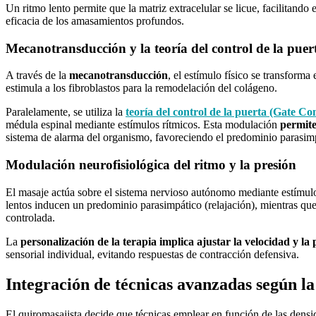
Un ritmo lento permite que la matriz extracelular se licue, facilitando
eficacia de los amasamientos profundos.
Mecanotransducción y la teoría del control de la puer
A través de la
mecanotransducción
, el estímulo físico se transform
estimula a los fibroblastos para la remodelación del colágeno.
Paralelamente, se utiliza la
teoría del control de la puerta (Gate Co
médula espinal mediante estímulos rítmicos. Esta modulación
permite
sistema de alarma del organismo, favoreciendo el predominio parasim
Modulación neurofisiológica del ritmo y la presión
El masaje actúa sobre el sistema nervioso autónomo mediante estímul
lentos inducen un predominio parasimpático (relajación), mientras que
controlada.
La
personalización de la terapia implica ajustar la velocidad y l
sensorial individual, evitando respuestas de contracción defensiva.
Integración de técnicas avanzadas según la
El quiromasajista decide que técnicas emplear en
función de las densi