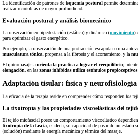
La identificación de patrones de
isquemia postural
permite determina
realizar maniobras de mayor profundidad.
Evaluación postural y análisis biomecánico
La observación en bipedestación (estática) y dinámica (
movimiento
)
para optimizar el gasto energético.
Por ejemplo, la observación de una protracción escapular o una antever
musculatura tónica
, propensa a la fibrosis y el acortamiento, y la
mus
El quiromasajista
orienta la práctica a lograr el reequilibrio
; mient
elongación
, en las
zonas inhibidas utiliza estímulos propioceptivos
Adaptación tisular: física y neurofisiología
La eficacia de la terapia reside en comprender cómo responden los tej
La tixotropía y las propiedades viscoelásticas del teji
El tejido miofascial posee un comportamiento viscoelástico dependient
tixotropía de la fascia
, es decir, su capacidad de pasar de un estado s
(solución) mediante la energía mecánica y térmica del masaje.