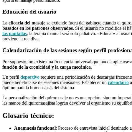
aporta el masaje personalizado.
Educación del usuario
La
eficacia del masaje
se extiende fuera del gabinete cuando el quir
basados en los patrones observados
. Si el usuario no modifica el h
las pantallas
, la terapia manual será solo paliativa. «Educar» al usuar
previene la recidiva.
Calendarización de las sesiones según perfil profesion
Por supuesto, no existe una frecuencia universal que pueda aplicarse 
función de la cronicidad y la carga mecánica
.
Un perfil
deportivo
requiere una periodización de descargas frecuent
puede beneficiarse de sesiones mensuales. Establecer un
calendario
a
óptimo para la homeostasis del sistema.
La personalización del quiromasaje no es una opción, sino un imperati
las manos del quiromasajista logran devolver al organismo su equilibr
Glosario técnico:
Anamnesis funcional
:
Proceso de entrevista inicial destinado a 