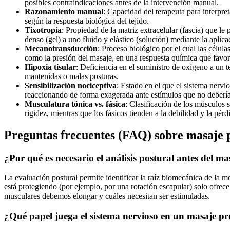
posibles contraindicaciones antes de la intervención manual.
Razonamiento manual
:
Capacidad del terapeuta para interpretar
según la respuesta biológica del tejido.
Tixotropía
:
Propiedad de la matriz extracelular (fascia) que le
denso (gel) a uno fluido y elástico (solución) mediante la aplic
Mecanotransducción
:
Proceso biológico por el cual las célula
como la presión del masaje, en una respuesta química que favore
Hipoxia tisular
:
Deficiencia en el suministro de oxígeno a un 
mantenidas o malas posturas.
Sensibilización nociceptiva
:
Estado en el que el sistema nervi
reaccionando de forma exagerada ante estímulos que no debería
Musculatura tónica vs. fásica
:
Clasificación de los músculos s
rigidez, mientras que los fásicos tienden a la debilidad y la pérd
Preguntas frecuentes (FAQ) sobre masaje 
¿Por qué es necesario el análisis postural antes del ma
La evaluación postural permite identificar la raíz biomecánica de la m
está protegiendo (por ejemplo, por una rotación escapular) solo ofrece
musculares debemos elongar y cuáles necesitan ser estimuladas.
¿Qué papel juega el sistema nervioso en un masaje p