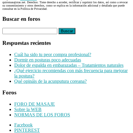
quiromasajistas.net. Derechos: Tiene derecho a acceder, rectificar y suprimir los datos, así como a revocar
su consentimiento y otros derechos, como se explica en la información adicional y detallada que puede
consultar en la Política de Privacidad.
Buscar en foros
Buscar:
Respuestas recientes
Cuál ha sido tu peor compra profesional?
Dormir en posturas poco adecuadas
Dolor de espalda en embarazadas – Tratamientos naturales
¿Qué ejercicio recomiendas con más frecuencia para mejorar
la postura?
Qué opináis de la acunputura coreana?
Foros
FORO DE MASAJE
Sobre la WEB
NORMAS DE LOS FOROS
Footer
Facebook
PINTEREST