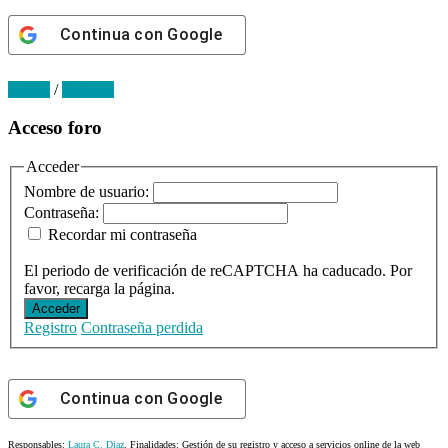
Continua con
Google
Log in
/
Register
Primary
Acceso foro
Sidebar
Acceder
Nombre de usuario:
Contraseña:
Recordar mi contraseña
El periodo de verificación de reCAPTCHA ha caducado. Por
favor, recarga la página.
Acceder
Registro
Contraseña perdida
Continua con
Google
Responsables:
Laura C. Diaz
. Finalidades: Gestión de su registro y acceso a servicios online de la web