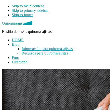
Skip to main content
Skip to primary sidebar
Skip to footer
Quiromasajistas.net
El sitio de los/as quiromasajistas
HOME
Blog
Información para quiromasajistas
Recursos para quiromasajistas
Foro
Directorio
Primary
Sidebar