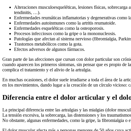
Alteraciones musculoesqueléticas, lesiones físicas, sobrecarga 
tendinitis, …).
Enfermedades reumáticas inflamatorias y degenerativas como la ar
Enfermedades autoinmunes como la artritis reumatoide.
Enfermedades esqueléticas como la osteoporosis.
Procesos infecciosos como la gripe o la mononucleosis.
Patologías que afectan al sistema nervioso (fibromialgia, Parki
Trastornos metabólicos como la gota.
Efectos adversos de algunos fármacos.
Gran parte de las afecciones que cursan con dolor particular son cróni
cuando aparecen los primeros síntomas, sin pensar que es propio de la e
complica el tratamiento y el alivio de la artralgia.
En muchas ocasiones, el dolor suele irradiarse a toda el área de la arti
en los movimientos, dando lugar a la creación de un círculo vicioso:
Diferencia entre el dolor articular y el do
La principal diferencia entre las artralgias y las mialgias (dolor musc
La tensión excesiva, la sobrecarga, las distensiones y los traumatismos
No obstante, algunas enfermedades, como la gripe, la fibromialgia o 
El dolor muscular afecta más a personas menores de 50 años cuya acti