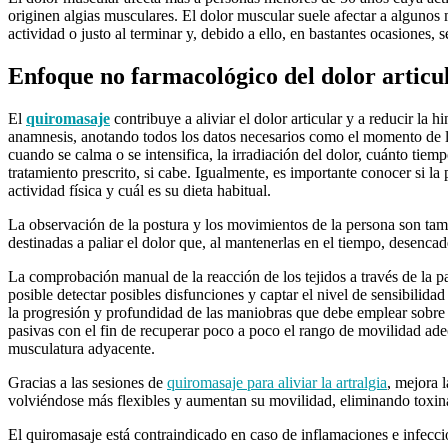
originen algias musculares. El dolor muscular suele afectar a algunos
actividad o justo al terminar y, debido a ello, en bastantes ocasiones, 
Enfoque no farmacológico del dolor articu
El
quiromasaje
contribuye a aliviar el dolor articular y a reducir la h
anamnesis, anotando todos los datos necesarios como el momento de la
cuando se calma o se intensifica, la irradiación del dolor, cuánto tiem
tratamiento prescrito, si cabe. Igualmente, es importante conocer si la 
actividad física y cuál es su dieta habitual.
La observación de la postura y los movimientos de la persona son tam
destinadas a paliar el dolor que, al mantenerlas en el tiempo, desencad
La comprobación manual de la reacción de los tejidos a través de la p
posible detectar posibles disfunciones y captar el nivel de sensibilidad
la progresión y profundidad de las maniobras que debe emplear sobre l
pasivas con el fin de recuperar poco a poco el rango de movilidad adec
musculatura adyacente.
Gracias a las sesiones de
quiromasaje para aliviar la artralgia
, mejora 
volviéndose más flexibles y aumentan su movilidad, eliminando toxin
El quiromasaje está contraindicado en caso de inflamaciones e infecc