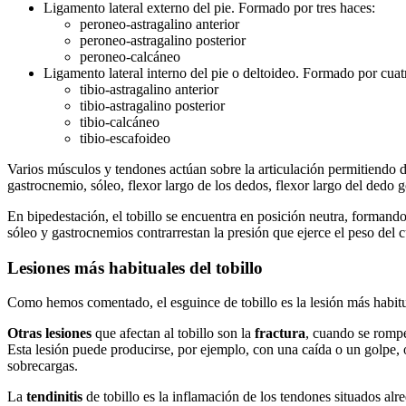
Ligamento lateral externo del pie. Formado por tres haces:
peroneo-astragalino anterior
peroneo-astragalino posterior
peroneo-calcáneo
Ligamento lateral interno del pie o deltoideo. Formado por cuat
tibio-astragalino anterior
tibio-astragalino posterior
tibio-calcáneo
tibio-escafoideo
Varios músculos y tendones actúan sobre la articulación permitiendo
gastrocnemio, sóleo, flexor largo de los dedos, flexor largo del dedo gor
En bipedestación, el tobillo se encuentra en posición neutra, formando
sóleo y gastrocnemios contrarrestan la presión que ejerce el peso del 
Lesiones más habituales del tobillo
Como hemos comentado, el esguince de tobillo es la lesión más habit
Otras lesiones
que afectan al tobillo son la
fractura
, cuando se rompe
Esta lesión puede producirse, por ejemplo, con una caída o un golpe, 
sobrecargas.
La
tendinitis
de tobillo es la inflamación de los tendones situados alre