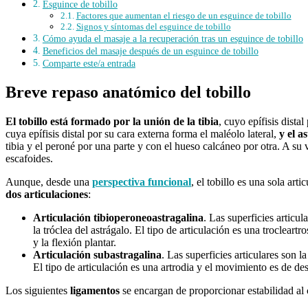
Esguince de tobillo
Factores que aumentan el riesgo de un esguince de tobillo
Signos y síntomas del esguince de tobillo
Cómo ayuda el masaje a la recuperación tras un esguince de tobillo
Beneficios del masaje después de un esguince de tobillo
Comparte este/a entrada
Breve repaso anatómico del tobillo
El tobillo está formado por la unión de la
tibia
, cuyo epífisis dista
cuya epífisis distal por su cara externa forma el maléolo lateral,
y el a
tibia y el peroné por una parte y con el hueso calcáneo por otra. A su v
escafoides.
Aunque, desde una
perspectiva funcional
, el tobillo es una sola arti
dos articulaciones
:
Articulación tibioperoneoastragalina
. Las superficies articul
la tróclea del astrágalo. El tipo de articulación es una trocleartr
y la flexión plantar.
Articulación subastragalina
. Las superficies articulares son la
El tipo de articulación es una artrodia y el movimiento es de des
Los siguientes
ligamentos
se encargan de proporcionar estabilidad al c