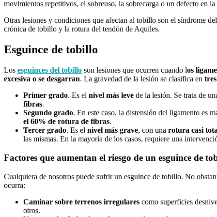
movimientos repetitivos, el sobreuso, la sobrecarga o un defecto en la
Otras lesiones y condiciones que afectan al tobillo son el síndrome del se
crónica de tobillo y la rotura del tendón de Aquiles.
Esguince de tobillo
Los
esguinces del tobillo
son lesiones que ocurren cuando l
os ligame
excesiva o se desgarran
. La gravedad de la lesión se clasifica en
tre
Primer grado
. Es el
nivel más leve
de la lesión. Se trata de un
fibras
.
Segundo grado
. En este caso, la distensión del ligamento es m
el 60% de rotura de fibras
.
Tercer grado
. Es el
nivel más grave
, con una
rotura casi tot
las mismas. En la mayoría de los casos, requiere una intervenci
Factores que aumentan el riesgo de un esguince de tob
Cualquiera de nosotros puede sufrir un esguince de tobillo. No obstan
ocurra:
Caminar sobre terrenos irregulares
como superficies desnive
otros.