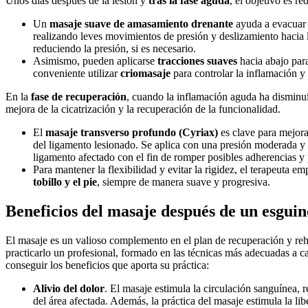
Unos días después de la lesión y
tras la fase aguda
, el objetivo es r
Un
masaje suave de amasamiento drenante
ayuda a evacuar e
realizando leves movimientos de presión y deslizamiento hacia 
reduciendo la presión, si es necesario.
Asimismo, pueden aplicarse
tracciones suaves
hacia abajo para
conveniente utilizar
criomasaje
para controlar la inflamación y 
En la
fase de recuperación
, cuando la inflamación aguda ha disminui
mejora de la cicatrización y la recuperación de la funcionalidad.
El
masaje transverso profundo (Cyriax)
es clave para mejorar
del ligamento lesionado. Se aplica con una presión moderada y co
ligamento afectado con el fin de romper posibles adherencias y 
Para mantener la flexibilidad y evitar la rigidez, el terapeuta e
tobillo y el pie
, siempre de manera suave y progresiva.
Beneficios del masaje después de un esguinc
El masaje es un valioso complemento en el plan de recuperación y reha
practicarlo un profesional, formado en las técnicas más adecuadas a ca
conseguir los beneficios que aporta su práctica:
Alivio del dolor
. El masaje estimula la circulación sanguínea,
del área afectada. Además, la práctica del masaje estimula la l