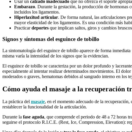
Usar un
calzado inadecuado
que no ofrezca el soporte apropi
Embarazo
. Durante la gestación, la producción de hormonas c
incluidos los ligamentos.
Hiperlaxitud articular
. De forma natural, las articulaciones 
mayor elasticidad de los ligamentos. Es una condición más habi
Practicar
deportes
que implican saltos, giros y cambios bruscos
Signos y síntomas del esguince de tobillo
La sintomatología del esguince de tobillo aparece de forma inmediata t
misma varía la intensidad de los signos que la evidencian.
El esguince de tobillo se caracteriza por un dolor profundo y lacerante, 
especialmente al intentar realizar determinados movimientos. El dolo
moderados o graves, hematomas debidos al sangrado interno en los tej
Cómo ayuda el masaje a la recuperación tra
La práctica del
masaje
, en el momento adecuado de la recuperación, co
restablecer la funcionalidad de la articulación.
Durante la
fase aguda
, que comprende el periodo de 48 a 72 horas tra
seguirse el protocolo R.I.C.E. (Rest, Ice, Compression, Elevation): re