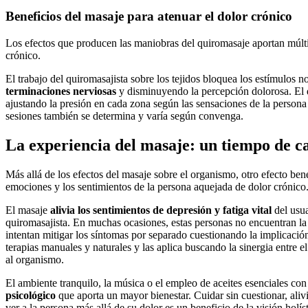
Beneficios del masaje para atenuar el dolor crónico
Los efectos que producen las maniobras del quiromasaje aportan múlti
crónico.
El trabajo del quiromasajista sobre los tejidos bloquea los estímulos 
terminaciones nerviosas
y disminuyendo la percepción dolorosa. El q
ajustando la presión en cada zona según las sensaciones de la persona 
sesiones también se determina y varía según convenga.
La experiencia del masaje: un tiempo de 
Más allá de los efectos del masaje sobre el organismo, otro efecto bene
emociones y los sentimientos de la persona aquejada de dolor crónico
El masaje
alivia los sentimientos de depresión y fatiga vital
del usua
quiromasajista. En muchas ocasiones, estas personas no encuentran la
intentan mitigar los síntomas por separado cuestionando la implicación
terapias manuales y naturales y las aplica buscando la sinergia entre el
al organismo.
El ambiente tranquilo, la música o el empleo de aceites esenciales c
psicológico
que aporta un mayor bienestar. Cuidar sin cuestionar, aliv
ver a la persona más allá de su dolor es un beneficio de la visión holí