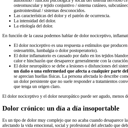
autónomo / función psicológica y social del sistema nervioso cent
osteomuscular y tejido conjuntivo / sistema cutáneo, subcutáneo
gastrointestinal / sistemas desconocidos.
Las características del dolor y el patrón de ocurrencia.
La intensidad del dolor.
La etiología del dolor.
En función de la causa podemos hablar de dolor nociceptivo, inflamat
El dolor nociceptivo es una respuesta a estímulos que producen 
osteoartritis, lumbalgia o dolor postoperatorio).
El dolor inflamatorio es causado por daño en los tejidos blando
calor e hinchazón que desaparece generalmente con la curación
El dolor neuropático se debe a lesiones o disfunciones del sist
un daño o una enfermedad que afecta a cualquier parte del 
se aprecian huellas físicas. La persona afectada lo describe c
un dolor persistente que no suele responder a tratamientos con
que tenga un origen claro.
El dolor nociceptivo y el dolor neuropático puede ser agudo, menos de
Dolor crónico: un día a día insoportable
Es un tipo de dolor muy complejo que no acaba cuando desaparece la c
afectando la vida emocional, social y profesional del afectado que deb