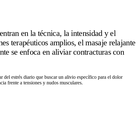
entran en la técnica, la intensidad y el
es terapéuticos amplios, el masaje relajante
nte se enfoca en aliviar contracturas con
del estrés diario que buscar un alivio específico para el dolor
acia frente a tensiones y nudos musculares.