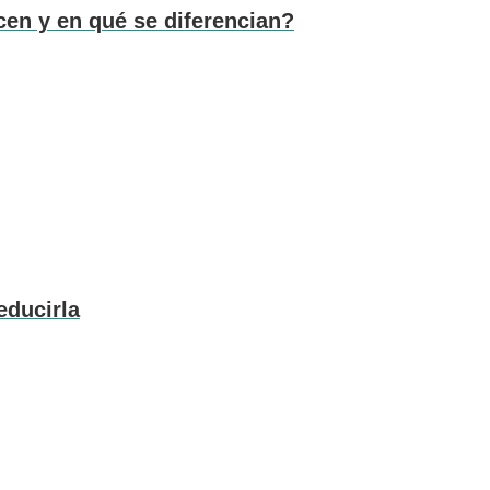
cen y en qué se diferencian?
educirla