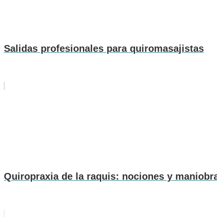
Salidas profesionales para quiromasajistas
Quiropraxia de la raquis: nociones y maniobr