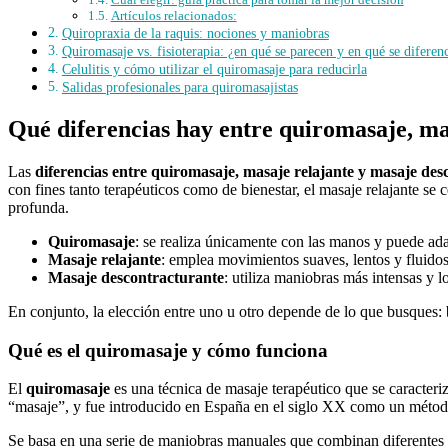
Artículos relacionados:
Quiropraxia de la raquis: nociones y maniobras
Quiromasaje vs. fisioterapia: ¿en qué se parecen y en qué se diferen
Celulitis y cómo utilizar el quiromasaje para reducirla
Salidas profesionales para quiromasajistas
Qué diferencias hay entre quiromasaje, ma
Las
diferencias entre quiromasaje, masaje relajante y masaje des
con fines tanto terapéuticos como de bienestar, el masaje relajante se 
profunda.
Quiromasaje
: se realiza únicamente con las manos y puede ada
Masaje relajante
: emplea movimientos suaves, lentos y fluidos 
Masaje descontracturante
: utiliza maniobras más intensas y l
En conjunto, la elección entre uno u otro depende de lo que busques:
Qué es el quiromasaje y cómo funciona
El
quiromasaje
es una técnica de masaje terapéutico que se caracteri
“masaje”, y fue introducido en España en el siglo XX como un método n
Se basa en una serie de maniobras manuales que combinan diferentes n