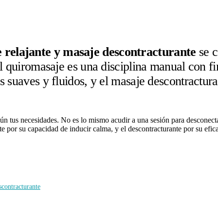
e relajante y masaje descontracturante
se c
l quiromasaje es una disciplina manual con fin
 suaves y fluidos, y el masaje descontractura
ún tus necesidades. No es lo mismo acudir a una sesión para desconectar 
nte por su capacidad de inducir calma, y el descontracturante por su efic
scontracturante