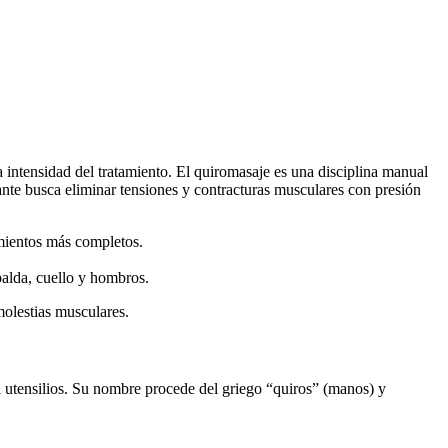
la intensidad del tratamiento. El quiromasaje es una disciplina manual
urante busca eliminar tensiones y contracturas musculares con presión
amientos más completos.
palda, cuello y hombros.
molestias musculares.
i utensilios. Su nombre procede del griego “quiros” (manos) y