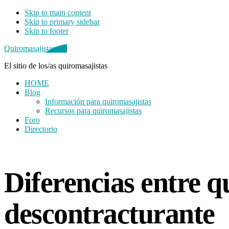
Skip to main content
Skip to primary sidebar
Skip to footer
Quiromasajistas.net
El sitio de los/as quiromasajistas
HOME
Blog
Información para quiromasajistas
Recursos para quiromasajistas
Foro
Directorio
Primary
Sidebar
Diferencias entre q
descontracturante