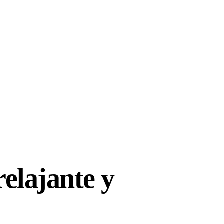
relajante y