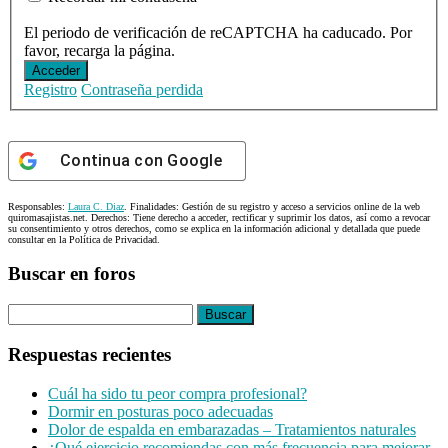
El periodo de verificación de reCAPTCHA ha caducado. Por
favor, recarga la página.
Acceder
Registro
Contraseña perdida
Continua con
Google
Responsables:
Laura C. Diaz
. Finalidades: Gestión de su registro y acceso a servicios online de la web
quiromasajistas.net. Derechos: Tiene derecho a acceder, rectificar y suprimir los datos, así como a revocar
su consentimiento y otros derechos, como se explica en la información adicional y detallada que puede
consultar en la Política de Privacidad.
Buscar en foros
Buscar:
Respuestas recientes
Cuál ha sido tu peor compra profesional?
Dormir en posturas poco adecuadas
Dolor de espalda en embarazadas – Tratamientos naturales
¿Qué ejercicio recomiendas con más frecuencia para mejorar