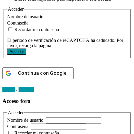
Acceder
Nombre de usuario:
Contraseña:
Recordar mi contraseña
El periodo de verificación de reCAPTCHA ha caducado. Por
favor, recarga la página.
Acceder
Continua con
Google
Log in
/
Register
Primary
Acceso foro
Sidebar
Acceder
Nombre de usuario:
Contraseña:
Recordar mi contraseña