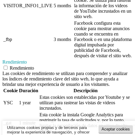
cookie. Se utiliza para rastrear
VISITOR_INFO1_LIVE
5 months
la información de los videos
de YouTube incrustados en un
sitio web.
Facebook configura esta
cookie para mostrar anuncios
cuando se encuentra en
_fbp
3 months
Facebook o en una plataforma
digital impulsada por
publicidad de Facebook,
después de visitar el sitio web.
Rendimiento
Rendimiento
Las cookies de rendimiento se utilizan para comprender y analizar
los índices de rendimiento clave del sitio web, lo que ayuda a
brindar una mejor experiencia de usuario a los visitantes.
Cookie
Duración
Descripción
Estas cookies son establecidas por Youtube y se
YSC
1 year
utilizan para rastrear las vistas de videos
incrustados.
Esta cookie la instala Google Analytics para
restringir la tasa de solicitudes y, por lo tanto,
_gat
1 minute
limitar la recopilación de datos en sitios de alto
Utilizamos cookies propias y de terceros para
Aceptar cookies
tráfico.
mejorar la experiencia de navegación, y ofrecer