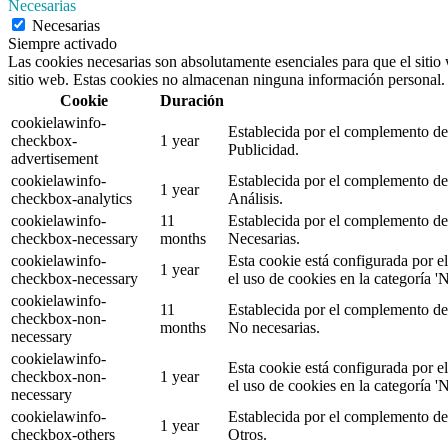
Necesarias
Necesarias
Siempre activado
Las cookies necesarias son absolutamente esenciales para que el sitio 
sitio web. Estas cookies no almacenan ninguna información personal.
Cookie
Duración
cookielawinfo-
Establecida por el complemento de 
checkbox-
1 year
Publicidad.
advertisement
cookielawinfo-
Establecida por el complemento de 
1 year
checkbox-analytics
Análisis.
cookielawinfo-
11
Establecida por el complemento de 
checkbox-necessary
months
Necesarias.
cookielawinfo-
Esta cookie está configurada por e
1 year
checkbox-necessary
el uso de cookies en la categoría 'N
cookielawinfo-
11
Establecida por el complemento de 
checkbox-non-
months
No necesarias.
necessary
cookielawinfo-
Esta cookie está configurada por e
checkbox-non-
1 year
el uso de cookies en la categoría 'N
necessary
cookielawinfo-
Establecida por el complemento de 
1 year
checkbox-others
Otros.