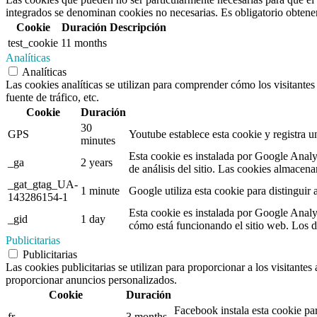
integrados se denominan cookies no necesarias. Es obligatorio obtener 
Cookie
Duración
Descripción
test_cookie
11 months
Analíticas
Analíticas
Las cookies analíticas se utilizan para comprender cómo los visitantes 
fuente de tráfico, etc.
Cookie
Duración
30
GPS
Youtube establece esta cookie y registra un
minutes
Esta cookie es instalada por Google Analyti
_ga
2 years
de análisis del sitio. Las cookies almacen
_gat_gtag_UA-
1 minute
Google utiliza esta cookie para distinguir a
143286154-1
Esta cookie es instalada por Google Analyt
_gid
1 day
cómo está funcionando el sitio web. Los d
Publicitarias
Publicitarias
Las cookies publicitarias se utilizan para proporcionar a los visitante
proporcionar anuncios personalizados.
Cookie
Duración
Facebook instala esta cookie par
fr
3 months