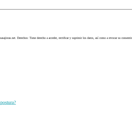
masajistas.net. Derechos: Tiene derecho a acceder, rectificar y suprimir los datos, así como a revocar su consent
 postura?