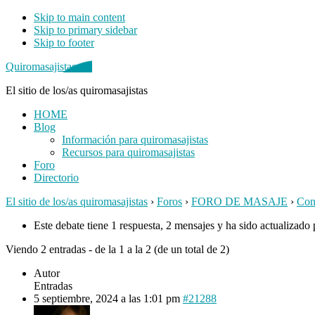
Skip to main content
Skip to primary sidebar
Skip to footer
Quiromasajistas.net
El sitio de los/as quiromasajistas
HOME
Blog
Información para quiromasajistas
Recursos para quiromasajistas
Foro
Directorio
El sitio de los/as quiromasajistas
›
Foros
›
FORO DE MASAJE
›
Cons
Este debate tiene 1 respuesta, 2 mensajes y ha sido actualizado 
Viendo 2 entradas - de la 1 a la 2 (de un total de 2)
Autor
Entradas
5 septiembre, 2024 a las 1:01 pm
#21288