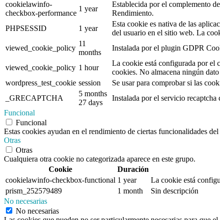
cookielawinfo-
Establecida por el complemento de 
1 year
checkbox-performance
Rendimiento.
Esta cookie es nativa de las aplicac
PHPSESSID
1 year
del usuario en el sitio web. La coo
11
viewed_cookie_policy
Instalada por el plugin GDPR Cook
months
La cookie está configurada por el 
viewed_cookie_policy
1 hour
cookies. No almacena ningún dato 
wordpress_test_cookie
session
Se usar para comprobar si las cooki
5 months
_GRECAPTCHA
Instalada por el servicio recaptcha
27 days
Funcional
Funcional
Estas cookies ayudan en el rendimiento de ciertas funcionalidades del 
Otras
Otras
Cualquiera otra cookie no categorizada aparece en este grupo.
Cookie
Duración
cookielawinfo-checkbox-functional
1 year
La cookie está configu
prism_252579489
1 month
Sin descripción
No necesarias
No necesarias
Las cookies que pueden no ser particularmente necesarias para que el s