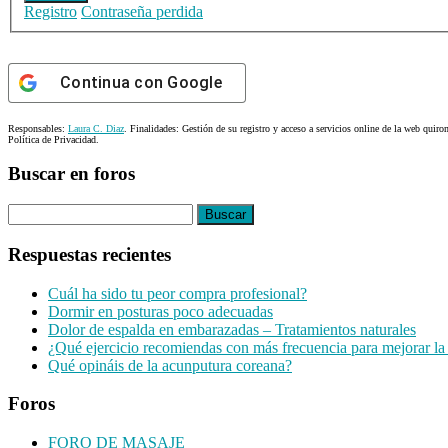
Registro
Contraseña perdida
Continua con
Google
Responsables:
Laura C. Diaz
. Finalidades: Gestión de su registro y acceso a servicios online de la web quiro
Política de Privacidad.
Buscar en foros
Buscar:
Respuestas recientes
Cuál ha sido tu peor compra profesional?
Dormir en posturas poco adecuadas
Dolor de espalda en embarazadas – Tratamientos naturales
¿Qué ejercicio recomiendas con más frecuencia para mejorar la
Qué opináis de la acunputura coreana?
Foros
FORO DE MASAJE