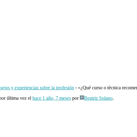
ejos y experiencias sobre la profesión
›
«¿Qué curso o técnica recomen
por última vez el
hace 1 año, 7 meses
por
Beatriz Solano
.