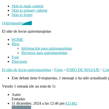
Skip to main content
Skip to primary sidebar
Skip to footer
Quiromasajistas.net
El sitio de los/as quiromasajistas
HOME
Blog
Información para quiromasajistas
Recursos para quiromasajistas
Foro
Directorio
El sitio de los/as quiromasajistas
›
Foros
›
FORO DE MASAJE
›
Cons
Este debate tiene 0 respuestas, 1 mensaje y ha sido actualizado 
Viendo 1 entrada (de un total de 1)
Autor
Entradas
11 diciembre, 2024 a las 12:46 pm
#21482