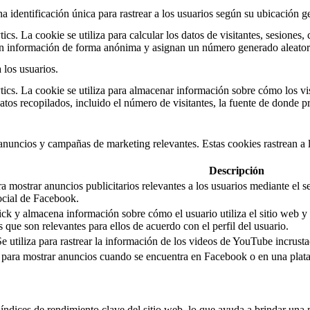
a identificación única para rastrear a los usuarios según su ubicación g
cs. La cookie se utiliza para calcular los datos de visitantes, sesiones,
an información de forma anónima y asignan un número generado aleatorio 
 los usuarios.
ics. La cookie se utiliza para almacenar información sobre cómo los vis
atos recopilados, incluido el número de visitantes, la fuente de donde 
s anuncios y campañas de marketing relevantes. Estas cookies rastrean a l
Descripción
a mostrar anuncios publicitarios relevantes a los usuarios mediante el 
ocial de Facebook.
 y almacena información sobre cómo el usuario utiliza el sitio web y cua
s que son relevantes para ellos de acuerdo con el perfil del usuario.
e utiliza para rastrear la información de los videos de YouTube incrusta
 para mostrar anuncios cuando se encuentra en Facebook o en una plata
índices de rendimiento clave del sitio web, lo que ayuda a brindar una m