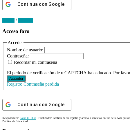
Continua con
Google
Log in
/
Register
Primary
Acceso foro
Sidebar
Acceder
Nombre de usuario:
Contraseña:
Recordar mi contraseña
El periodo de verificación de reCAPTCHA ha caducado. Por favor, 
Acceder
Registro
Contraseña perdida
Continua con
Google
Responsables:
Laura C. Diaz
. Finalidades: Gestión de su registro y acceso a servicios online de la web quiro
Política de Privacidad.