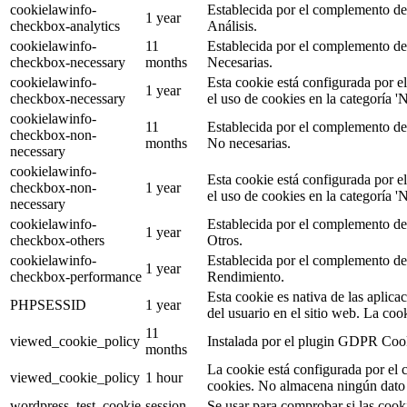
cookielawinfo-
Establecida por el complemento de 
1 year
checkbox-analytics
Análisis.
cookielawinfo-
11
Establecida por el complemento de 
checkbox-necessary
months
Necesarias.
cookielawinfo-
Esta cookie está configurada por e
1 year
checkbox-necessary
el uso de cookies en la categoría 'N
cookielawinfo-
11
Establecida por el complemento de 
checkbox-non-
months
No necesarias.
necessary
cookielawinfo-
Esta cookie está configurada por e
checkbox-non-
1 year
el uso de cookies en la categoría 'N
necessary
cookielawinfo-
Establecida por el complemento de 
1 year
checkbox-others
Otros.
cookielawinfo-
Establecida por el complemento de 
1 year
checkbox-performance
Rendimiento.
Esta cookie es nativa de las aplicac
PHPSESSID
1 year
del usuario en el sitio web. La coo
11
viewed_cookie_policy
Instalada por el plugin GDPR Cook
months
La cookie está configurada por el 
viewed_cookie_policy
1 hour
cookies. No almacena ningún dato 
wordpress_test_cookie
session
Se usar para comprobar si las cooki