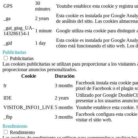
30
GPS
Youtube establece esta cookie y registra un
minutes
Esta cookie es instalada por Google Analyti
_ga
2 years
de análisis del sitio. Las cookies almacen
_gat_gtag_UA-
1 minute
Google utiliza esta cookie para distinguir a
143286154-1
Esta cookie es instalada por Google Analyt
_gid
1 day
cómo está funcionando el sitio web. Los d
Publicitarias
Publicitarias
Las cookies publicitarias se utilizan para proporcionar a los visitante
proporcionar anuncios personalizados.
Cookie
Duración
Facebook instala esta cookie par
fr
3 months
pixel de Facebook o el plugin s
Utilizado por Google DoubleClick
IDE
2 years
presentar a los usuarios anuncio
VISITOR_INFO1_LIVE
5 months
Youtube establece esta cookie. S
Facebook configura esta cookie
_fbp
3 months
visitar el sitio web.
Rendimiento
Rendimiento
Las cookies de rendimiento se utilizan para comprender y analizar los 