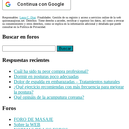
Continua con
Google
Responsables:
Laura C. Diaz
. Finalidades: Gestión de su registro y acceso a servicios online de la web
quiromasajistas.net. Derechos: Tiene derecho a acceder, rectificar y suprimir los datos, así como a revocar
su consentimiento y otros derechos, como se explica en la información adicional y detallada que puede
consultar en la Política de Privacidad.
Buscar en foros
Buscar:
Respuestas recientes
Cuál ha sido tu peor compra profesional?
Dormir en posturas poco adecuadas
Dolor de espalda en embarazadas – Tratamientos naturales
¿Qué ejercicio recomiendas con más frecuencia para mejorar
la postura?
Qué opináis de la acunputura coreana?
Foros
FORO DE MASAJE
Sobre la WEB