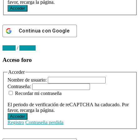
favor, recarga la página.
Acceder
Continua con
Google
Log in
/
Register
Primary
Acceso foro
Sidebar
Acceder
Nombre de usuario:
Contraseña:
Recordar mi contraseña
El periodo de verificación de reCAPTCHA ha caducado. Por
favor, recarga la página.
Acceder
Registro
Contraseña perdida