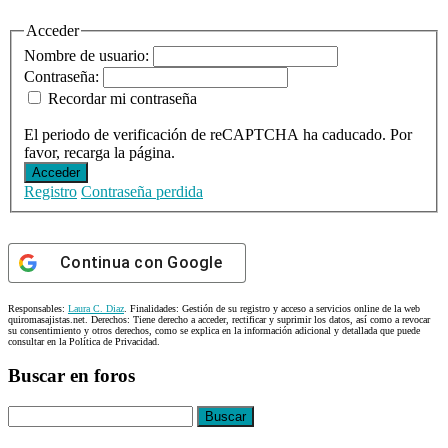
Sidebar
Acceder
Nombre de usuario:
Contraseña:
Recordar mi contraseña
El periodo de verificación de reCAPTCHA ha caducado. Por
favor, recarga la página.
Acceder
Registro
Contraseña perdida
Continua con
Google
Responsables:
Laura C. Diaz
. Finalidades: Gestión de su registro y acceso a servicios online de la web
quiromasajistas.net. Derechos: Tiene derecho a acceder, rectificar y suprimir los datos, así como a revocar
su consentimiento y otros derechos, como se explica en la información adicional y detallada que puede
consultar en la Política de Privacidad.
Buscar en foros
Buscar: