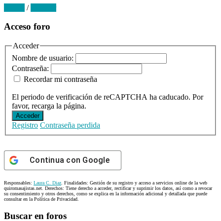
Log in
/
Register
Primary
Acceso foro
Sidebar
Acceder
Nombre de usuario:
Contraseña:
Recordar mi contraseña
El periodo de verificación de reCAPTCHA ha caducado. Por
favor, recarga la página.
Acceder
Registro
Contraseña perdida
Continua con
Google
Responsables:
Laura C. Diaz
. Finalidades: Gestión de su registro y acceso a servicios online de la web
quiromasajistas.net. Derechos: Tiene derecho a acceder, rectificar y suprimir los datos, así como a revocar
su consentimiento y otros derechos, como se explica en la información adicional y detallada que puede
consultar en la Política de Privacidad.
Buscar en foros