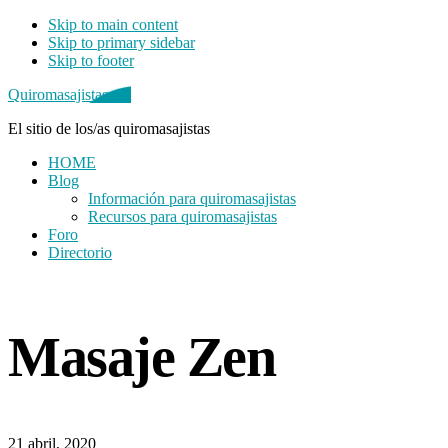
Skip to main content
Skip to primary sidebar
Skip to footer
Quiromasajistas.net
El sitio de los/as quiromasajistas
HOME
Blog
Información para quiromasajistas
Recursos para quiromasajistas
Foro
Directorio
Primary
Sidebar
Masaje Zen
21 abril, 2020