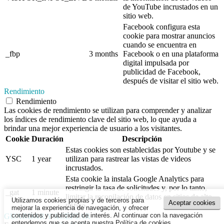
de YouTube incrustados en un
sitio web.
Facebook configura esta
cookie para mostrar anuncios
cuando se encuentra en
_fbp
3 months
Facebook o en una plataforma
digital impulsada por
publicidad de Facebook,
después de visitar el sitio web.
Rendimiento
Rendimiento
Las cookies de rendimiento se utilizan para comprender y analizar
los índices de rendimiento clave del sitio web, lo que ayuda a
brindar una mejor experiencia de usuario a los visitantes.
Cookie
Duración
Descripción
Estas cookies son establecidas por Youtube y se
YSC
1 year
utilizan para rastrear las vistas de videos
incrustados.
Esta cookie la instala Google Analytics para
restringir la tasa de solicitudes y, por lo tanto,
_gat
1 minute
limitar la recopilación de datos en sitios de alto
Utilizamos cookies propias y de terceros para
Aceptar cookies
tráfico.
mejorar la experiencia de navegación, y ofrecer
contenidos y publicidad de interés. Al continuar con la navegación
GUARDAR Y ACEPTAR
entendemos que se acepta nuestra Política de cookies.