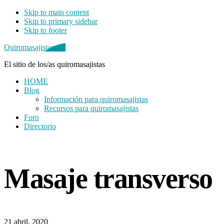
Skip to main content
Skip to primary sidebar
Skip to footer
Quiromasajistas.net
El sitio de los/as quiromasajistas
HOME
Blog
Información para quiromasajistas
Recursos para quiromasajistas
Foro
Directorio
Primary
Sidebar
Masaje transverso
21 abril, 2020