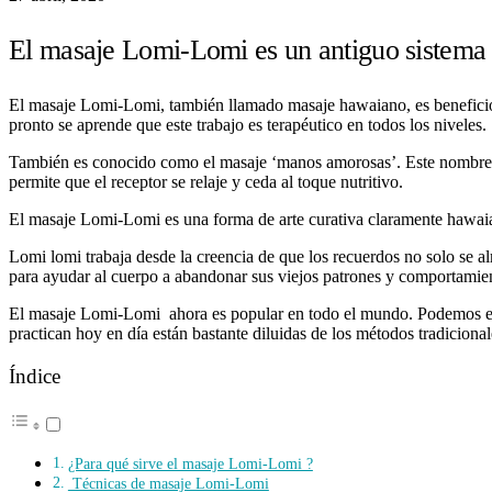
El masaje Lomi-Lomi es un antiguo sistema 
El masaje Lomi-Lomi, también llamado masaje hawaiano, es beneficioso
pronto se aprende que este trabajo es terapéutico en todos los niveles.
También es conocido como el masaje ‘manos amorosas’. Este nombre ay
permite que el receptor se relaje y ceda al toque nutritivo.
El masaje Lomi-Lomi es una forma de arte curativa claramente hawaia
Lomi lomi trabaja desde la creencia de que los recuerdos no solo se a
para ayudar al cuerpo a abandonar sus viejos patrones y comportamien
El masaje Lomi-Lomi ahora es popular en todo el mundo. Podemos en
practican hoy en día están bastante diluidas de los métodos tradicional
Índice
¿Para qué sirve el masaje Lomi-Lomi ?
Técnicas de masaje Lomi-Lomi