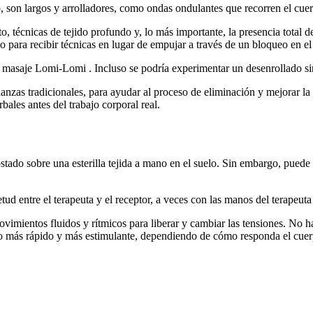
, son largos y arrolladores, como ondas ondulantes que recorren el cue
écnicas de tejido profundo y, lo más importante, la presencia total de 
io para recibir técnicas en lugar de empujar a través de un bloqueo en el
masaje Lomi-Lomi . Incluso se podría experimentar un desenrollado simi
nzas tradicionales, para ayudar al proceso de eliminación y mejorar l
ales antes del trabajo corporal real.
stado sobre una esterilla tejida a mano en el suelo. Sin embargo, pued
entre el terapeuta y el receptor, a veces con las manos del terapeuta 
movimientos fluidos y rítmicos para liberar y cambiar las tensiones. No 
e o más rápido y más estimulante, dependiendo de cómo responda el cuer