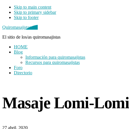
Skip to main content
Skip to primary sidebar
Skip to footer
Quiromasajistas.net
El sitio de los/as quiromasajistas
HOME
Blog
Información para quiromasajistas
Recursos para quiromasajistas
Foro
Directorio
Primary
Sidebar
Masaje Lomi-Lomi
27 abril, 2020